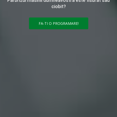
Parbrizul masinii dumneavostra este fisurat sau
ciobit?
FA-TI O PROGRAMARE!